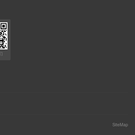
们
SiteMap